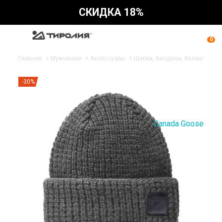
СКИДКА 18%
0
Главная
Мужчинам
Аксессуары
Шапки, банданы, балаклавы
-30%
Canada Goose