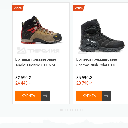
-25%
-20%
Ботинки треккинговые
Ботинки треккинговые
ein
Asolo: Fugitive GTX MM
Scarpa: Rush Polar GTX
32 590 ₽
35 990 ₽
24 443 ₽
28 790 ₽
КУПИТЬ
КУПИТЬ