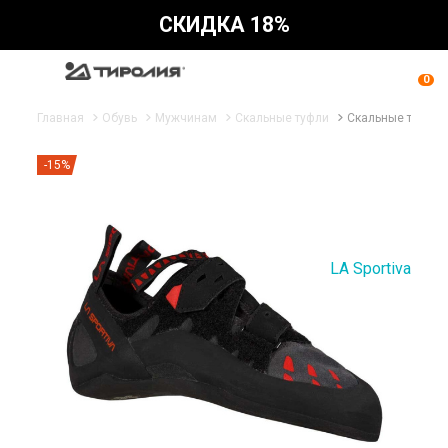
СКИДКА 18%
0
Главная
Обувь
Мужчинам
Скальные туфли
Скальные туфли L
-15%
LA Sportiva