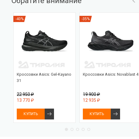
Обратите внимание
-40%
-35%
:
Кроссовки Asics: Gel-Kayano
Кроссовки Asics: Novablast 4
31
22 950 ₽
19 900 ₽
13 770 ₽
12 935 ₽
КУПИТЬ
КУПИТЬ