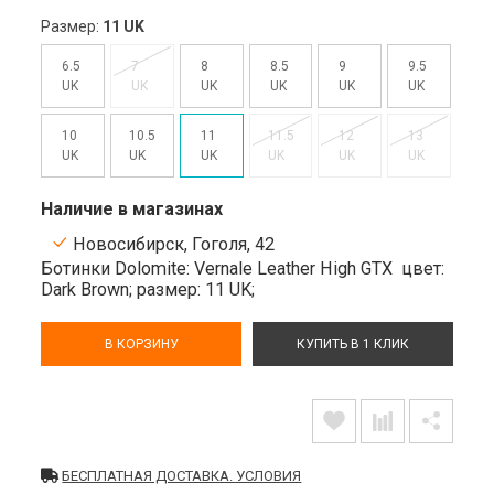
Размер:
11 UK
6.5
7
8
8.5
9
9.5
UK
UK
UK
UK
UK
UK
10
10.5
11
11.5
12
13
UK
UK
UK
UK
UK
UK
Наличие в магазинах
Новосибирск, Гоголя, 42
Ботинки Dolomite: Vernale Leather High GTX
цвет:
Dark Brown;
размер: 11 UK;
В КОРЗИНУ
КУПИТЬ В 1 КЛИК
БЕСПЛАТНАЯ ДОСТАВКА. УСЛОВИЯ