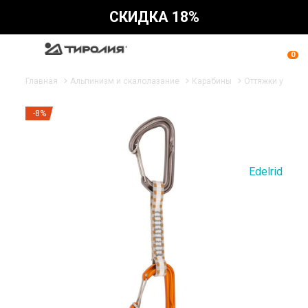
СКИДКА 18%
0
Главная
Альпинизм и скалолазание
Карабины
Оттяжки укомп
-8%
Edelrid