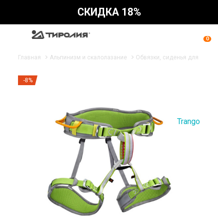
СКИДКА 18%
0
Главная
Альпинизм и скалолазание
Обвязки, сиденья для работ
-8%
Trango