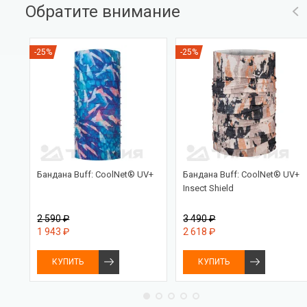
Обратите внимание
-25%
-25%
ed
Бандана Buff: CoolNet® UV+
Бандана Buff: CoolNet® UV+
Insect Shield
2 590 ₽
3 490 ₽
1 943 ₽
2 618 ₽
КУПИТЬ
КУПИТЬ