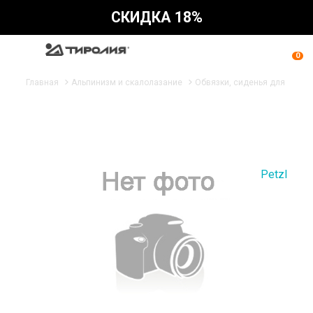
СКИДКА 18%
0
Главная
Альпинизм и скалолазание
Обвязки, сиденья для работ
Petzl