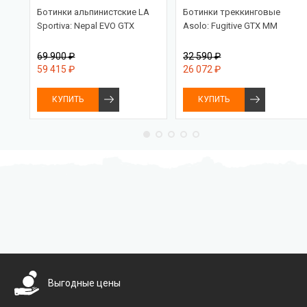
 2
Ботинки альпинистские LA
Ботинки треккинговые
Sportiva: Nepal EVO GTX
Asolo: Fugitive GTX MM
69 900 ₽
32 590 ₽
59 415 ₽
26 072 ₽
КУПИТЬ
КУПИТЬ
Бесплатная доставка
Выгодные цены