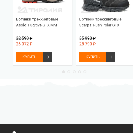
ra
Ботинки треккинговые
Ботинки треккинговые
Asolo: Fugitive GTX MM
Scarpa: Rush Polar GTX
32 590 ₽
35 990 ₽
26 072 ₽
28 790 ₽
КУПИТЬ
КУПИТЬ
Бесплатная доставка