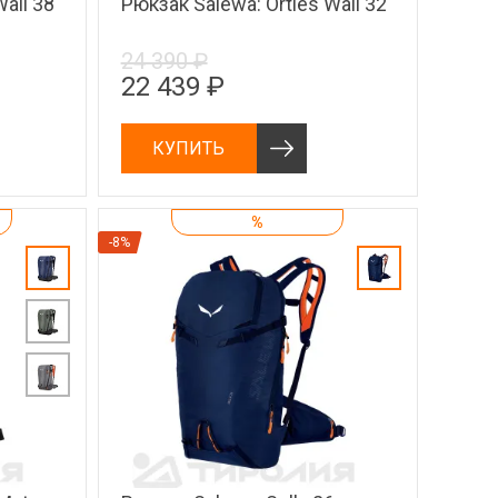
all 38
Рюкзак Salewa: Ortles Wall 32
24 390 ₽
22 439 ₽
КУПИТЬ
%
-8%