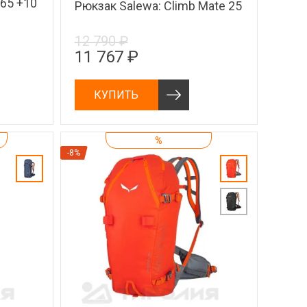
 65 +10
Рюкзак Salewa: Climb Mate 25
12 790 ₽
11 767 ₽
КУПИТЬ
%
-8%