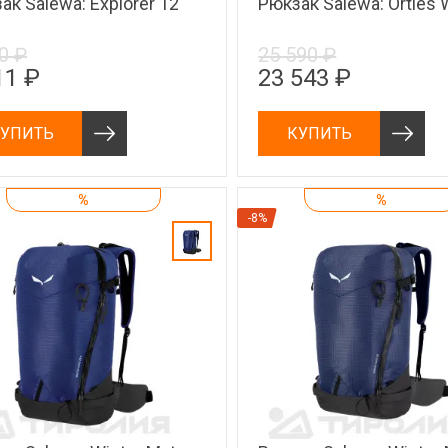
ак Salewa: Explorer 12
Рюкзак Salewa: Ortles W
0 ₽
25 590 ₽
11 ₽
23 543 ₽
УПИТЬ
КУПИТЬ
%
%
-8%