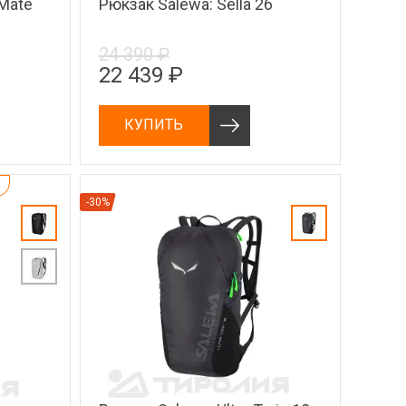
 Mate
Рюкзак Salewa: Sella 26
24 390 ₽
22 439 ₽
КУПИТЬ
-30%