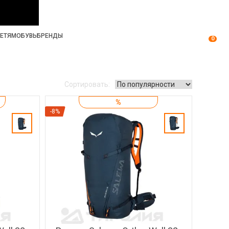
ЕТЯМ
ОБУВЬ
БРЕНДЫ
0
Сортировать:
%
-8%