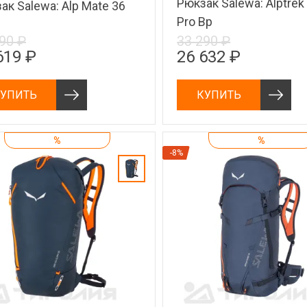
Рюкзак Salewa: Alptrek
ак Salewa: Alp Mate 36
Pro Bp
90 ₽
33 290 ₽
619 ₽
26 632 ₽
УПИТЬ
КУПИТЬ
%
%
-8%