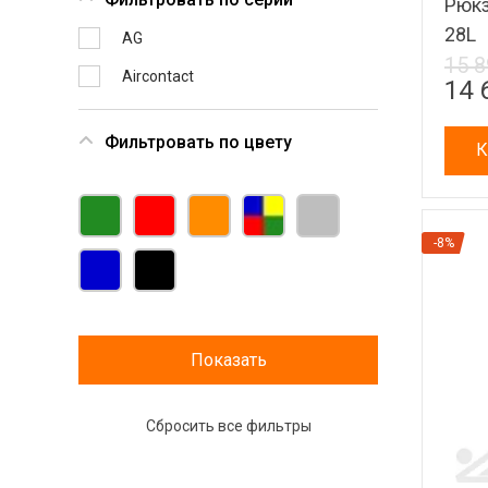
Рюкз
28L
AG
15 8
Aircontact
14 
Фильтровать по цвету
К
-8%