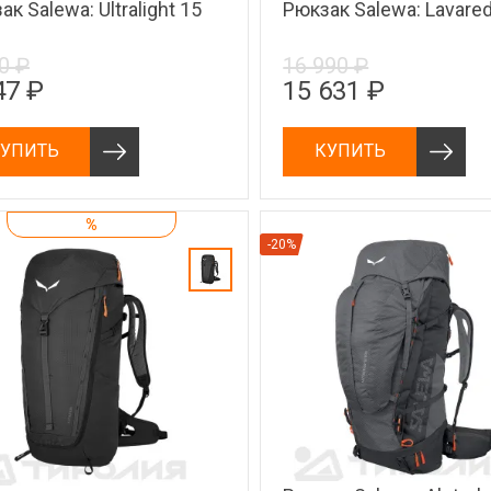
к Salewa: Ultralight 15
Рюкзак Salewa: Lavare
0 ₽
16 990 ₽
47 ₽
15 631 ₽
УПИТЬ
КУПИТЬ
%
-20%