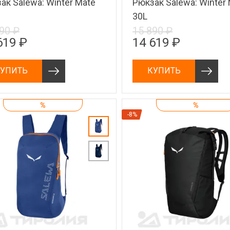
ак Salewa: Winter Mate
Рюкзак Salewa: Winter
30L
90 ₽
15 890 ₽
619 ₽
14 619 ₽
УПИТЬ
КУПИТЬ
%
%
-8%