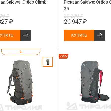
ак Salewa: Ortles Climb
Рюкзак Salewa: Ortles 
35
90 ₽
29 290 ₽
827 ₽
26 947 ₽
УПИТЬ
КУПИТЬ
%
-35%