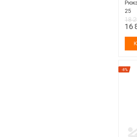
Рюкз
25
18 2
16 
К
-8%