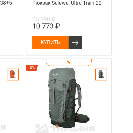
 38+5
Рюкзак Salewa: Ultra Train 22
15 390 ₽
10 773 ₽
КУПИТЬ
%
-8%