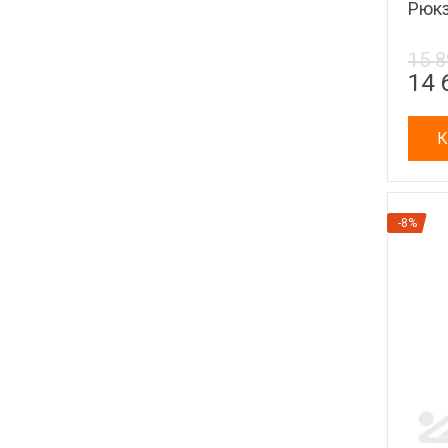
Рюкз
15 8
14 
К
-8%