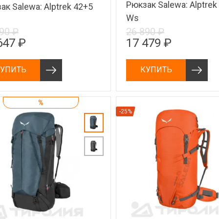
Рюкзак Salewa: Alptrek
ак Salewa: Alptrek 42+5
Ws
90 ₽
26 890 ₽
647 ₽
17 479 ₽
УПИТЬ
КУПИТЬ
%
-25%