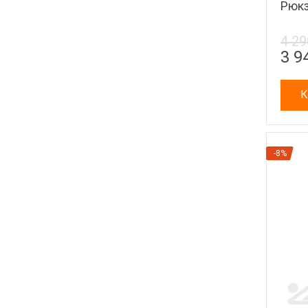
Рюкза
4 29
3 9
К
-8%