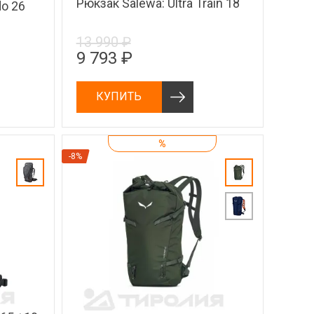
Рюкзак Salewa: Ultra Train 18
do 26
13 990 ₽
9 793 ₽
КУПИТЬ
%
-8%