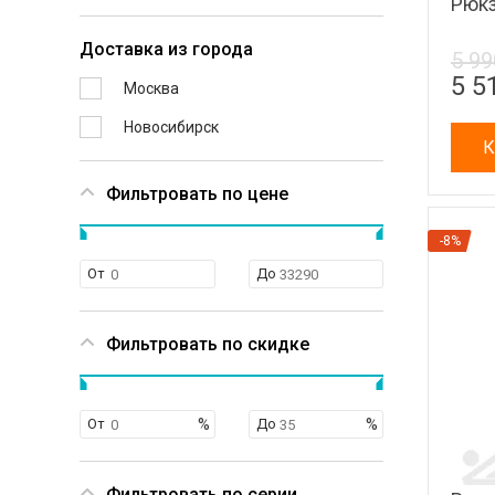
Рюкз
Доставка из города
5 99
5 5
Москва
Новосибирск
К
Фильтровать по цене
-8%
От
До
Фильтровать по скидке
От
До
Фильтровать по серии