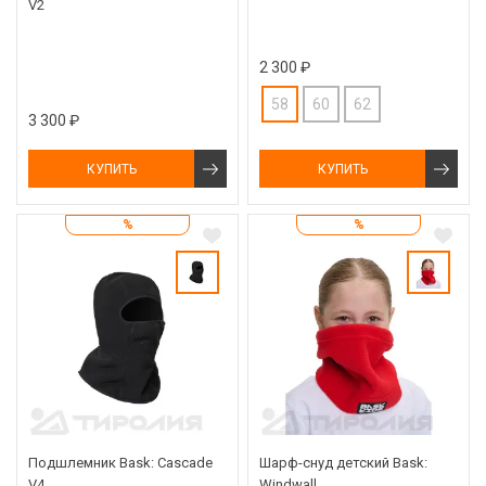
V2
2 300 ₽
58
60
62
3 300 ₽
КУПИТЬ
КУПИТЬ
%
%
Подшлемник Bask: Cascade
Шарф-снуд детский Bask:
V4
Windwall