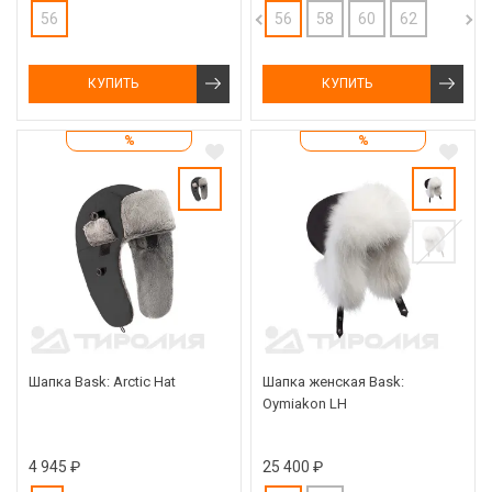
56
56
58
60
62
КУПИТЬ
КУПИТЬ
%
%
Шапка Bask: Arctic Hat
Шапка женская Bask:
Oymiakon LH
4 945 ₽
25 400 ₽