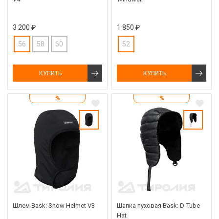
3 200 ₽
1 850 ₽
56
58
60
52
КУПИТЬ
КУПИТЬ
%
%
Шлем Bask: Snow Helmet V3
Шапка пуховая Bask: D-Tube
Hat