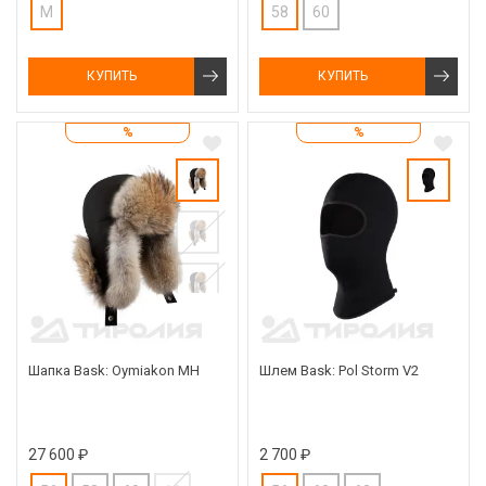
M
58
60
КУПИТЬ
КУПИТЬ
%
%
Шапка Bask: Oymiakon MH
Шлем Bask: Pol Storm V2
27 600 ₽
2 700 ₽