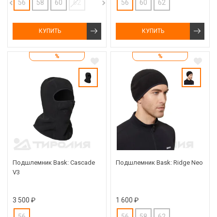
56
58
60
62
56
60
62
КУПИТЬ
КУПИТЬ
%
%
Подшлемник Bask: Cascade
Подшлемник Bask: Ridge Neo
V3
3 500 ₽
1 600 ₽
56
56
58
62