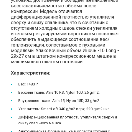
условиях, долговечен и обладает великолепной
восстанавливаемостью объёма после
компрессии. Модель отличается
дифференцированной плотностью утеплителя
сверху и снизу спальника, что в сочетании с
отсутствием холодных швов стежки утеплителя
и теплым регулируемым воротником позволяет
обеспечить выдающееся соотношение вес/
теплоизоляция, сопоставимое с пуховыми
моделями. Упаковочный объём Иночь -10 Long -
29x27 см в штатном компрессионном мешке в
максимально сжатом состоянии.
Характеристики:
Вес: 1480 г
Верхняя ткань: A'ris 10 RS, Nylon 10D, 26 g/m2.
Внутренняя ткань: A'ris 15, Nylon 15D, 33 g/m2
Утеплитель: SmartLoft 340 g/m2 верх, 220 g/m2 низ.
Дифференцированная плотность утеплителя сверху и
снизу спального мешка.
Анатомическая форма мешка в области ступней с