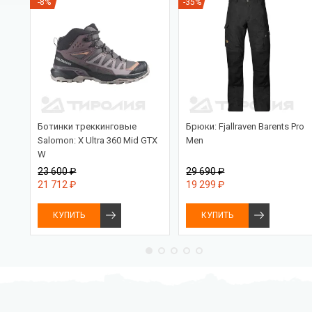
-8%
-35%
Ботинки треккинговые
Брюки: Fjallraven Barents Pro
Salomon: X Ultra 360 Mid GTX
Men
W
23 600 ₽
29 690 ₽
21 712 ₽
19 299 ₽
КУПИТЬ
КУПИТЬ