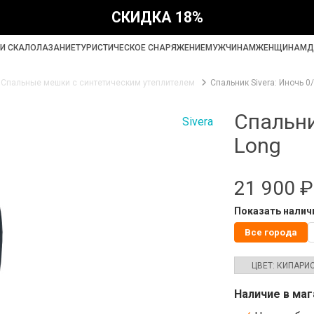
СКИДКА 18%
И СКАЛОЛАЗАНИЕ
ТУРИСТИЧЕСКОЕ СНАРЯЖЕНИЕ
МУЖЧИНАМ
ЖЕНЩИНАМ
Д
Спальные мешки с синтетическим утеплителем
Спальник Sivera: Иночь 0
Спальни
Sivera
Long
21 900 ₽
Показать наличи
Все города
Наличие в маг