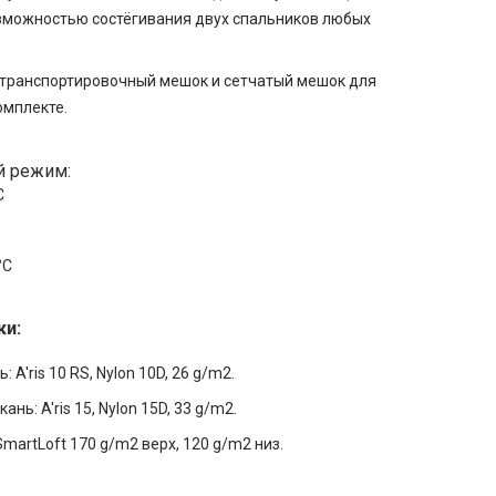
озможностью состёгивания двух спальников любых
 транспортировочный мешок и сетчатый мешок для
омплекте.
й режим:
С
°С
ки:
: A'ris 10 RS, Nylon 10D, 26 g/m2.
ань: A'ris 15, Nylon 15D, 33 g/m2.
SmartLoft 170 g/m2 верх, 120 g/m2 низ.