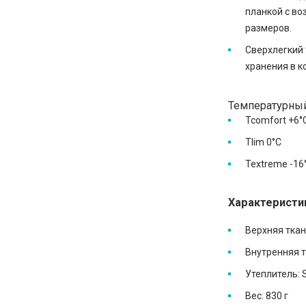
планкой с в
размеров.
Сверхлегкий
хранения в к
Температурны
Tcomfort +6°
Tlim 0°С
Textreme -16
Характеристи
Верхняя ткань
Внутренняя тк
Утеплитель: 
Вес: 830 г