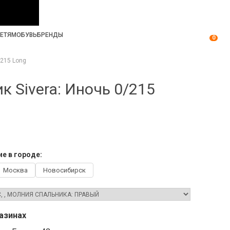
ЕТЯМ
ОБУВЬ
БРЕНДЫ
0
/215 Long
к Sivera: Иночь 0/215
е в городе:
Москва
Новосибирск
азинах