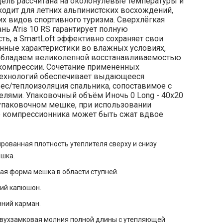
дель рассчитана на околонулевые температуры и
ходит для летних альпинистских восхождений,
их видов спортивного туризма. Сверхлёгкая
нь A'ris 10 RS гарантирует полную
ть, а SmartLoft эффективно сохраняет свои
нные характеристики во влажных условиях,
обладаем великолепной восстанавливаемостью
компрессии. Сочетание примененных
технологий обеспечивает выдающееся
ес/теплоизоляция спальника, сопоставимое с
лями. Упаковочный объём Иночь 0 Long - 40x20
упаковочном мешке, при использовании
 компрессионника может быть сжат вдвое
ованная плотность утеплителя сверху и снизу
ешка.
ая форма мешка в области ступней.
ий капюшон.
нний карман.
вухзамковая молния полной длины с утепляющей