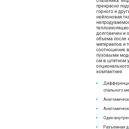
спальника. Мо
прекрасно под
горного и друг
нейлоновая тка
непродуваемос
теплоизоляцио
долговечен и 
объёма после 
материалов и 
соотношение в
пуховыми моде
см в штатном 
опционального
компактнее.
Дифференцир
спального м
Анатомическ
Анатомическ
Один внутре
Разъемная д