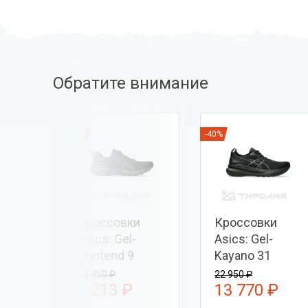
Обратите внимание
-25%
-40%
и
Кроссовки
Кроссовки
XA
Asics: Gel-
Asics: Gel-
 GTX
Contend 9
Kayano 31
10 950 ₽
22 950 ₽
₽
8 213 ₽
13 770 ₽