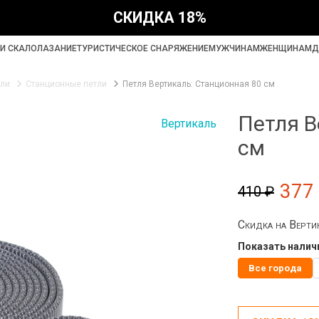
СКИДКА 18%
И СКАЛОЛАЗАНИЕ
ТУРИСТИЧЕСКОЕ СНАРЯЖЕНИЕ
МУЖЧИНАМ
ЖЕНЩИНАМ
Д
али
Станционные петли
Петля Вертикаль: Станционная 80 см
Петля В
Вертикаль
см
377
410 ₽
Скидка на Верти
Показать наличи
Все города