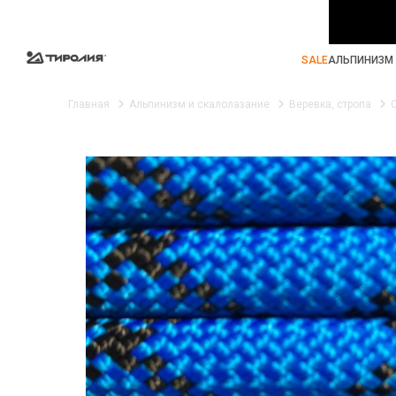
SALE
АЛЬПИНИЗМ 
Главная
Альпинизм и скалолазание
Веревка, стропа