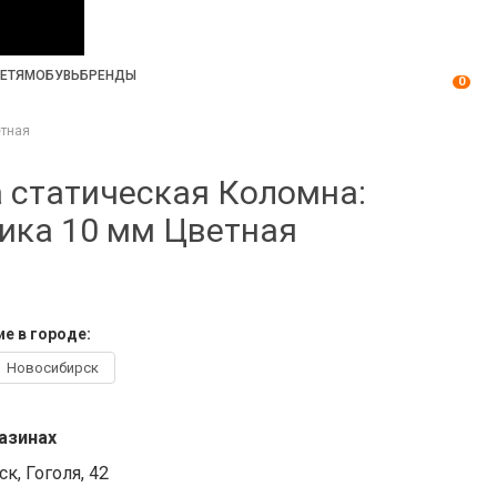
ЕТЯМ
ОБУВЬ
БРЕНДЫ
0
етная
 статическая Коломна:
ика 10 мм Цветная
е в городе:
Новосибирск
азинах
к, Гоголя, 42