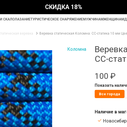
СКИДКА 18%
И СКАЛОЛАЗАНИЕ
ТУРИСТИЧЕСКОЕ СНАРЯЖЕНИЕ
МУЖЧИНАМ
ЖЕНЩИНАМ
Д
Статическая веревка
Веревка статическая Коломна: СС-статика 10 мм Цв
Веревка
Коломна
СС-стат
100 ₽
Показать наличи
Все города
Наличие в маг
Новосибирс