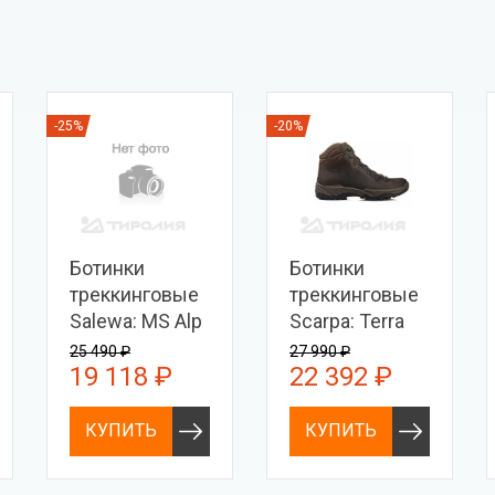
-25%
-20%
Ботинки
Ботинки
треккинговые
треккинговые
Salewa: MS Alp
Scarpa: Terra
Trainer 2 Mid
GTX
25 490 ₽
27 990 ₽
19 118 ₽
22 392 ₽
GTX
КУПИТЬ
КУПИТЬ