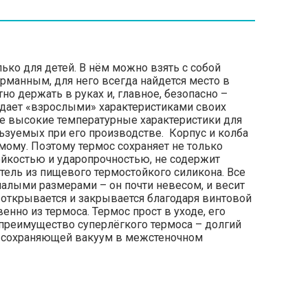
ько для детей. В нём можно взять с собой
рманным, для него всегда найдется место в
о держать в руках и, главное, безопасно –
ладает «взрослыми» характеристиками своих
кие высокие температурные характеристики для
ьзуемых при его производстве. Корпус и колба
ому. Поэтому термос сохраняет не только
тойкостью и ударопрочностью, не содержит
итель из пищевого термостойкого силикона. Все
малыми размерами – он почти невесом, и весит
о открывается и закрывается благодаря винтовой
но из термоса. Термос прост в уходе, его
 преимущество суперлёгкого термоса – долгий
и сохраняющей вакуум в межстеночном