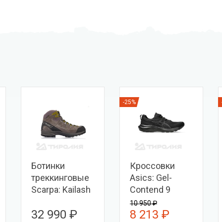
-25%
Ботинки
Кроссовки
треккинговые
Asics: Gel-
Scarpa: Kailash
Contend 9
Trek GTX
10 950 ₽
32 990 ₽
8 213 ₽