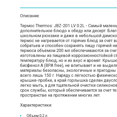
Описание:
Термос Thermos: JBZ-201 LV 0.2L - Самый мален
дополнительное блюдо к обеду или десерт. Бла
школьном рюкзаке и даже в небольшой дамской с
термос не нагревается от горячих блюд за счёт
собратьев и способен сохранять пищу горячей не
термоса объёмом 200 мл обеспечиваются за сче
изготовлены из пищевой коррозионностойкой ст
температуру блюд, но и их вкус и аромат. Крыш
бисфенол А (BPA free), не впитывает и не выдел
материалы безопасны, экологичные и пригодны д
всего лишь 150 г. Наряду с лёгкостью физическ
крышке-пробке, а край горлышка сделан двусло
легко мыть, а для тщательной очистки силикон
срок службы, который обеспечивается за счет
пространстве на протяжении многих лет.
Характеристики:
Объем 0,2 л