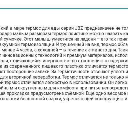
ький в мире термос для еды серии JBZ предназначен не тол
годаря малым размерам термос поистине можно назвать ка
умочке. Этот малыш уместится на ладони – его так приятн
 вакуумной термоизоляции. Игрушечный на вид, термос об
 менее 4 часов, а холодной – в течение активного дня. Та
т инновационных технологий и премиум материалов, испол
али, отличающейся инертностью по отношению к содержим
ка из современного пищевого пластика отличается термос
яет посторонние запахи. За герметичность отвечает уплотн
ля вторичной переработки. Термос отличается не только 
ой термос отличается легкостью в использовании. Он легк
йным и скруглённым для комфорта при питье непосредствен
овая прокладка предусмотрена съёмной. Еще одно весомое
 технологии бесшовной сварки, укрепляющей конструкцию 