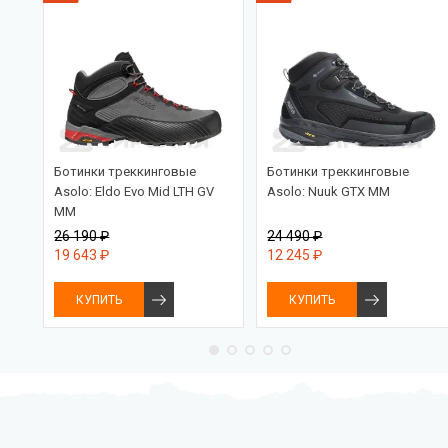
Ботинки треккинговые
Ботинки треккинговые
ein
Asolo: Eldo Evo Mid LTH GV
Asolo: Nuuk GTX MM
MM
26 190 ₽
24 490 ₽
19 643 ₽
12 245 ₽
КУПИТЬ
КУПИТЬ