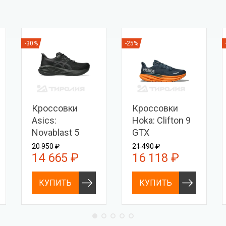
-30%
-25%
Кроссовки
Кроссовки
Asics:
Hoka: Clifton 9
Novablast 5
GTX
20 950 ₽
21 490 ₽
14 665 ₽
16 118 ₽
КУПИТЬ
КУПИТЬ