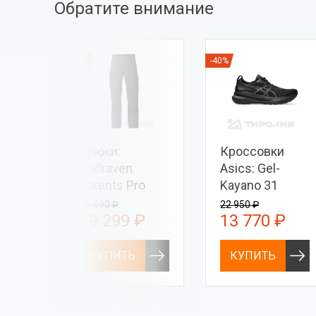
Обратите внимание
-35%
-40%
ховая
Брюки:
Кроссовки
Fjallraven
Asics: Gel-
енка
Barents Pro
Kayano 31
Men
29 690 ₽
22 950 ₽
₽
19 299 ₽
13 770 ₽
КУПИТЬ
КУПИТЬ