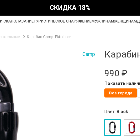
СКИДКА 18%
И СКАЛОЛАЗАНИЕ
ТУРИСТИЧЕСКОЕ СНАРЯЖЕНИЕ
МУЖЧИНАМ
ЖЕНЩИНАМ
Д
огательные
Карабин Camp: Ekto Lock
Карабин
Camp
990 ₽
Показать наличи
Все города
Цвет:
Black