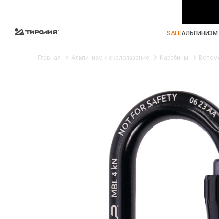
SALE
АЛЬПИНИЗМ 
Главная
Альпинизм и скалолазание
Карабины
Вспом