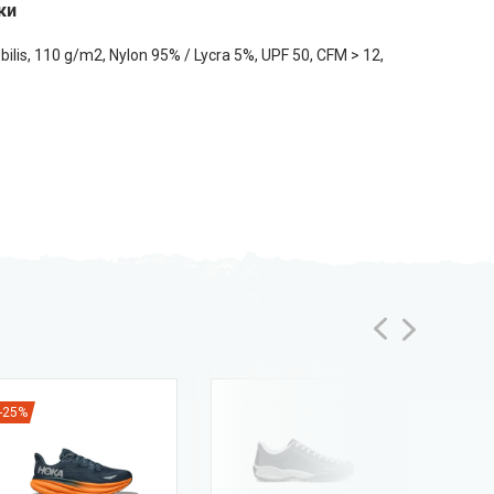
ки
ilis, 110 g/m2, Nylon 95% / Lycra 5%, UPF 50, CFM > 12,
-25%
-35%