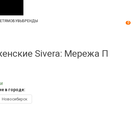
ЕТЯМ
ОБУВЬ
БРЕНДЫ
0
енские Sivera: Мережа П
ии
е в городе:
Новосибирск