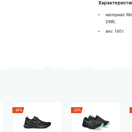
Характеристи
материал: Mob
DWR;
вес: 160 г.
-40%
-25%