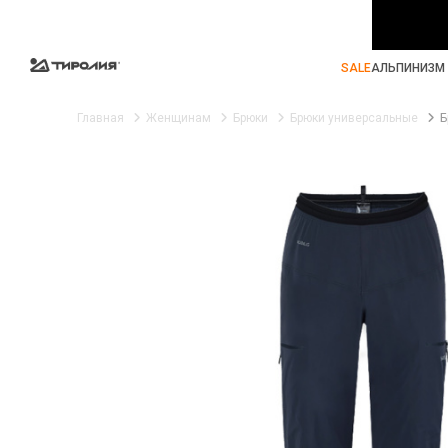
SALE
АЛЬПИНИЗМ 
Главная
Женщинам
Брюки
Брюки универсальные
Б