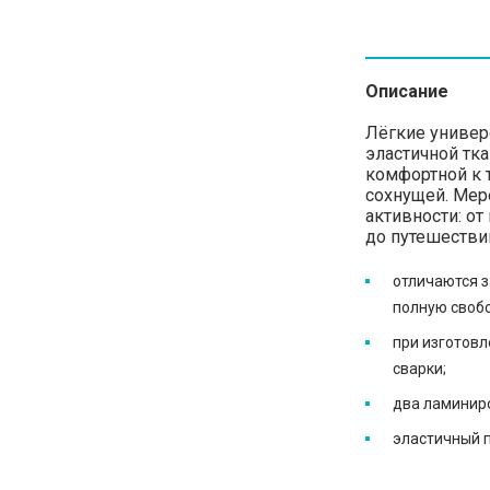
Описание
Лёгкие универ
эластичной тка
комфортной к 
сохнущей. Мер
активности: от
до путешестви
отличаются 
полную своб
при изготовл
сварки;
два ламинир
эластичный п