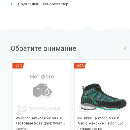
Подкладка: 100% полиэстер
Обратите внимание
-50%
-60%
ed
Ботинки детские беговые
Ботинки треккинговые
Тестовые Rossignol: X-Ium J
Asolo женские: Falcon Evo
Combi
Jaquard GV ML