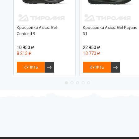
a 5
Кроссовки Asics: Gel-
Кроссовки Asics: Gel-Kayano
Contend 9
31
10 950 ₽
22 950 ₽
8 213 ₽
13 770 ₽
КУПИТЬ
КУПИТЬ
Бесплатная доставка