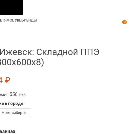
ЕТЯМ
ОБУВЬ
БРЕНДЫ
0
 Ижевск: Складной ППЭ
800х600х8)
4 ₽
мия 556 руб.
е в городе:
Новосибирск
азинах