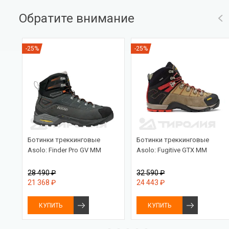
Обратите внимание
-25%
-25%
Ботинки треккинговые
Ботинки треккинговые
rix
Asolo: Finder Pro GV MM
Asolo: Fugitive GTX MM
28 490 ₽
32 590 ₽
21 368 ₽
24 443 ₽
КУПИТЬ
КУПИТЬ