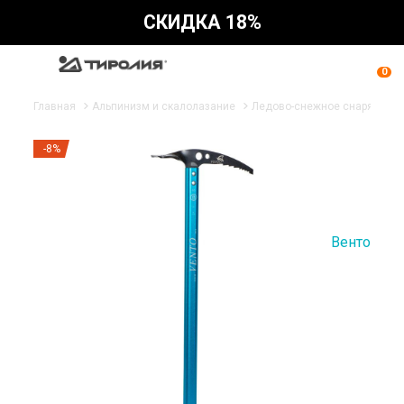
СКИДКА 18%
0
Главная
Альпинизм и скалолазание
Ледово-снежное снаряжени
-8%
Венто