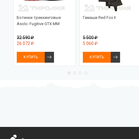
Ботинки треккинговые
Гамаши Red Fox II
9
Asolo: Fugitive GTX MM
32 590 ₽
5 500 ₽
26 072 ₽
5 060 ₽
КУПИТЬ
КУПИТЬ
Бесплатная доставка