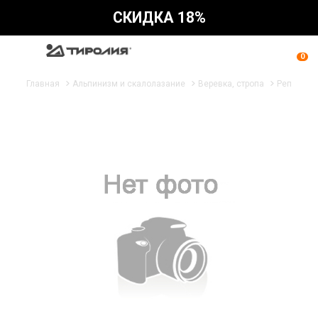
СКИДКА 18%
0
Главная
Альпинизм и скалолазание
Веревка, стропа
Репшнур