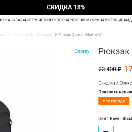
СКИДКА 18%
И СКАЛОЛАЗАНИЕ
ТУРИСТИЧЕСКОЕ СНАРЯЖЕНИЕ
МУЖЧИНАМ
ЖЕНЩИНАМ
Д
юкзаки объемом 26 - 45 литров
Рюкзак Osprey: Hikelite 32
Рюкзак O
Osprey
1
23 400 ₽
Скидка на Ospr
Показать наличи
Все города
Цвет:
Raven Blac