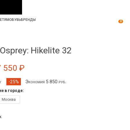
ЕТЯМ
ОБУВЬ
БРЕНДЫ
0
sprey: Hikelite 32
7 550 ₽
ey
Экономия 5 850 руб.
-25%
е в городе:
Москва
k