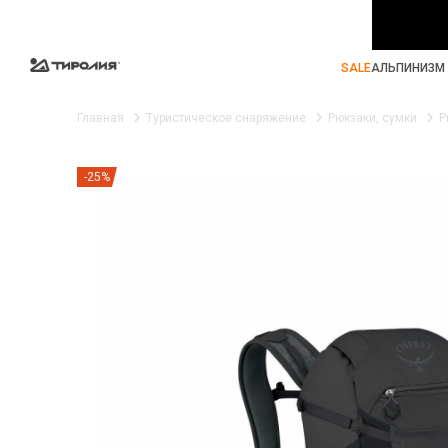
SALE
АЛЬПИНИЗМ 
Главная
Туристическое снаряжение
Рюкзаки, сумки
Р
-25%