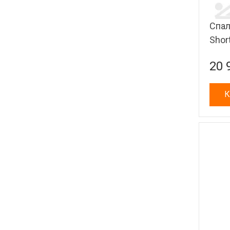
Спал
Shor
20 
К