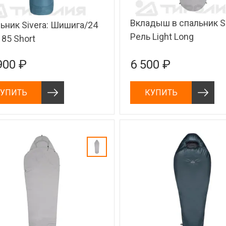
Вкладыш в спальник Si
ьник Sivera: Шишига/24
Рель Light Long
185 Short
900 ₽
6 500 ₽
УПИТЬ
КУПИТЬ