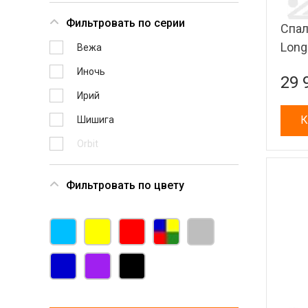
Фильтровать по серии
Спал
Long
Вежа
Иночь
29 
Ирий
К
Шишига
Orbit
Фильтровать по цвету