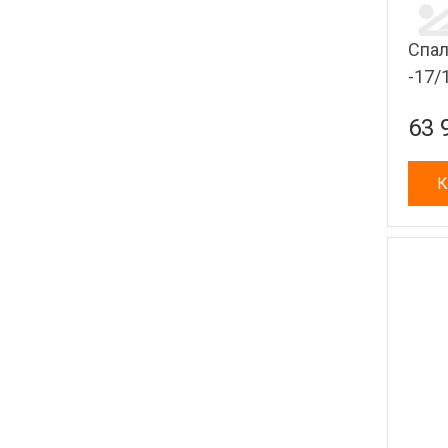
Спал
-17/
63 
К