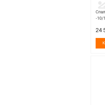
Спал
-10/
24 
К