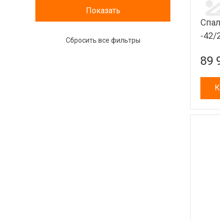
Спал
-42/
89 
К