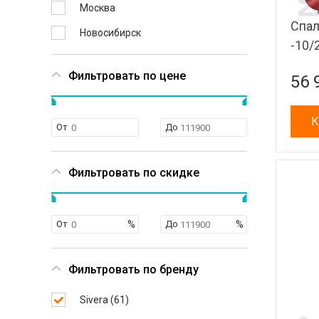
Москва
Спал
Новосибирск
-10/
Фильтровать по цене
56 
К
От
До
Фильтровать по скидке
От
До
Фильтровать по бренду
Sivera (
61
)