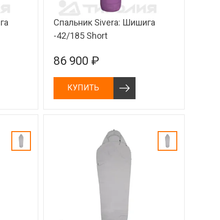
га
Спальник Sivera: Шишига
-42/185 Short
86 900 ₽
КУПИТЬ