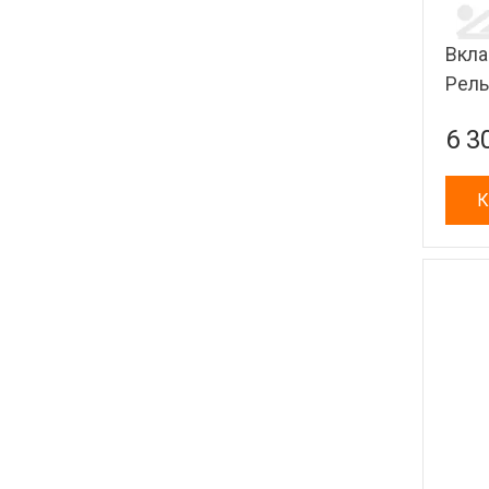
Вкла
Рель
6 3
К